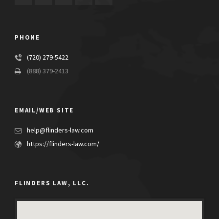
PHONE
(720) 279-5422
(888) 379-2413
EMAIL/WEB SITE
help@flinders-law.com
https://flinders-law.com/
FLINDERS LAW, LLC.