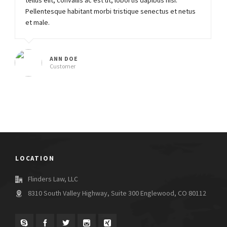
tellus elit, convallis ac est ut, lobortis dapibus nisi.
Pellentesque habitant morbi tristique senectus et netus
et male.
ANN DOE
Customer
LOCATION
Flinders Law, LLC
8310 South Valley Highway, Suite 300 Englewood, CO 80112