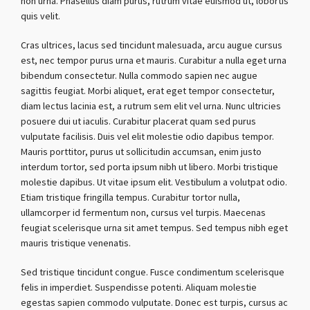
non urna. Phasellus diam purus, rutrum vitae euismod ut, lobortis
quis velit.
Cras ultrices, lacus sed tincidunt malesuada, arcu augue cursus
est, nec tempor purus urna et mauris. Curabitur a nulla eget urna
bibendum consectetur. Nulla commodo sapien nec augue
sagittis feugiat. Morbi aliquet, erat eget tempor consectetur,
diam lectus lacinia est, a rutrum sem elit vel urna. Nunc ultricies
posuere dui ut iaculis. Curabitur placerat quam sed purus
vulputate facilisis. Duis vel elit molestie odio dapibus tempor.
Mauris porttitor, purus ut sollicitudin accumsan, enim justo
interdum tortor, sed porta ipsum nibh ut libero. Morbi tristique
molestie dapibus. Ut vitae ipsum elit. Vestibulum a volutpat odio.
Etiam tristique fringilla tempus. Curabitur tortor nulla,
ullamcorper id fermentum non, cursus vel turpis. Maecenas
feugiat scelerisque urna sit amet tempus. Sed tempus nibh eget
mauris tristique venenatis.
Sed tristique tincidunt congue. Fusce condimentum scelerisque
felis in imperdiet. Suspendisse potenti. Aliquam molestie
egestas sapien commodo vulputate. Donec est turpis, cursus ac