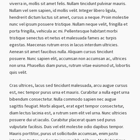
viverra in, mollis sit amet felis. Nullam tincidunt pulvinar mauris.
Nullam vel sem sapien, id mollis velit. Integer libero ligula,
hendrerit dictum luctus sit amet, cursus a neque. Proin molestie
nunc vel ipsum posuere tristique. Nullam neque velit, fringilla et
porta fringilla, vehicula ac mi. Pellentesque habitant morbi
tristique senectus et netus et malesuada fames ac turpis
egestas. Maecenas rutrum eros in lacus interdum ultricies.
Aenean sit amet faucibus nulla. Aliquam cursus tincidunt
posuere. Nunc sapien elit, accumsan non accumsan ac, ultrices
non urna. Phasellus diam purus, rutrum vitae euismod ut, lobortis
quis velit.
Cras ultrices, lacus sed tincidunt malesuada, arcu augue cursus
est, nec tempor purus urna et mauris. Curabitur a nulla eget urna
bibendum consectetur. Nulla commodo sapien nec augue
sagittis feugiat. Morbi aliquet, erat eget tempor consectetur,
diam lectus lacinia est, a rutrum sem elit vel urna. Nunc ultricies
posuere dui ut iaculis. Curabitur placerat quam sed purus
vulputate facilisis. Duis vel elit molestie odio dapibus tempor.
Mauris porttitor, purus ut sollicitudin accumsan, enim justo