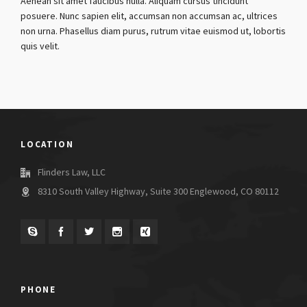
Aenean sit amet faucibus nulla. Aliquam cursus tincidunt
posuere. Nunc sapien elit, accumsan non accumsan ac, ultrices
non urna. Phasellus diam purus, rutrum vitae euismod ut, lobortis
quis velit.
LOCATION
Flinders Law, LLC
8310 South Valley Highway, Suite 300 Englewood, CO 80112
PHONE