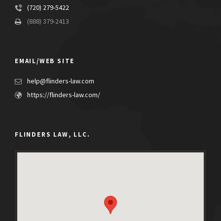
(720) 279-5422
(888) 379-2413
EMAIL/WEB SITE
help@flinders-law.com
https://flinders-law.com/
FLINDERS LAW, LLC.