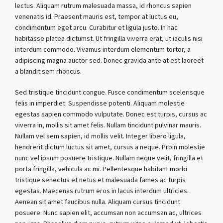
lectus. Aliquam rutrum malesuada massa, id rhoncus sapien
venenatis id. Praesent mauris est, tempor at luctus eu,
condimentum eget arcu. Curabitur et ligula justo. In hac
habitasse platea dictumst. Ut fringilla viverra erat, ut iaculis nisi
interdum commodo. Vivamus interdum elementum tortor, a
adipiscing magna auctor sed. Donec gravida ante at est laoreet
a blandit sem rhoncus.
Sed tristique tincidunt congue. Fusce condimentum scelerisque
felis in imperdiet. Suspendisse potenti. Aliquam molestie
egestas sapien commodo vulputate. Donec est turpis, cursus ac
viverra in, mollis sit amet felis. Nullam tincidunt pulvinar mauris.
Nullam vel sem sapien, id mollis velit. Integer libero ligula,
hendrerit dictum luctus sit amet, cursus a neque. Proin molestie
nunc vel ipsum posuere tristique. Nullam neque velit, fringilla et
porta fringilla, vehicula ac mi. Pellentesque habitant morbi
tristique senectus et netus et malesuada fames ac turpis
egestas. Maecenas rutrum eros in lacus interdum ultricies.
Aenean sit amet faucibus nulla. Aliquam cursus tincidunt
posuere. Nunc sapien elit, accumsan non accumsan ac, ultrices