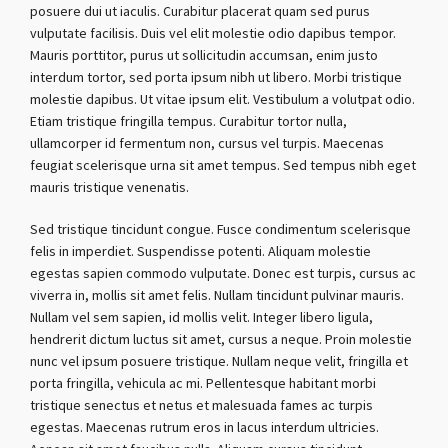
posuere dui ut iaculis. Curabitur placerat quam sed purus
vulputate facilisis. Duis vel elit molestie odio dapibus tempor.
Mauris porttitor, purus ut sollicitudin accumsan, enim justo
interdum tortor, sed porta ipsum nibh ut libero. Morbi tristique
molestie dapibus. Ut vitae ipsum elit. Vestibulum a volutpat odio.
Etiam tristique fringilla tempus. Curabitur tortor nulla,
ullamcorper id fermentum non, cursus vel turpis. Maecenas
feugiat scelerisque urna sit amet tempus. Sed tempus nibh eget
mauris tristique venenatis.
Sed tristique tincidunt congue. Fusce condimentum scelerisque
felis in imperdiet. Suspendisse potenti. Aliquam molestie
egestas sapien commodo vulputate. Donec est turpis, cursus ac
viverra in, mollis sit amet felis. Nullam tincidunt pulvinar mauris.
Nullam vel sem sapien, id mollis velit. Integer libero ligula,
hendrerit dictum luctus sit amet, cursus a neque. Proin molestie
nunc vel ipsum posuere tristique. Nullam neque velit, fringilla et
porta fringilla, vehicula ac mi. Pellentesque habitant morbi
tristique senectus et netus et malesuada fames ac turpis
egestas. Maecenas rutrum eros in lacus interdum ultricies.